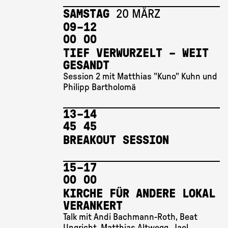
SAMSTAG
20 MÄRZ
09 
–
12 
00
00
TIEF VERWURZELT – WEIT
GESANDT
Session 2 mit Matthias "Kuno" Kuhn und
Philipp Bartholomä
13 
–
14 
45
45
BREAKOUT SESSION
15 
–
17 
00
00
KIRCHE FÜR ANDERE LOKAL
VERANKERT
Talk mit Andi Bachmann-Roth, Beat
Ungricht, Matthias Altwegg, Jael