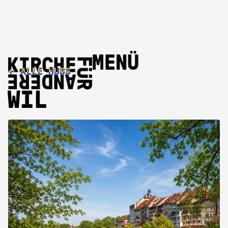
MENÜ
←
ALLE HUBS
WIL