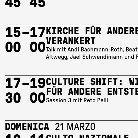
45
45
15 
–
17 
KIRCHE FÜR ANDER
VERANKERT
00
00
Talk mit Andi Bachmann-Roth, Beat
Altwegg, Jael Schwendimann und R
17 
–
19 
CULTURE SHIFT: W
FÜR ANDERE ENTST
30
00
Session 3 mit Reto Pelli
DOMENICA
21 MARZO