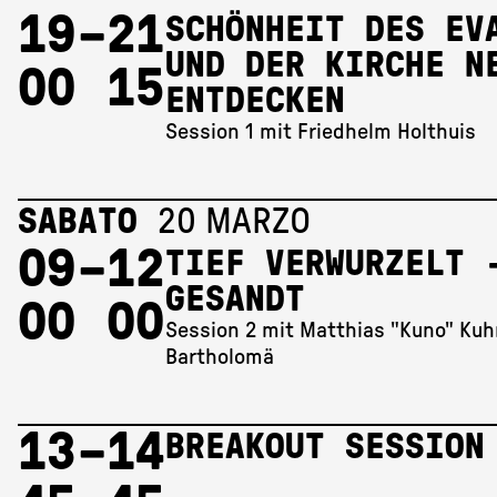
19 
–
21 
SCHÖNHEIT DES EV
UND DER KIRCHE N
00
15
ENTDECKEN
Session 1 mit Friedhelm Holthuis
SABATO
20 MARZO
09 
–
12 
TIEF VERWURZELT 
GESANDT
00
00
Session 2 mit Matthias "Kuno" Kuh
Bartholomä
13 
–
14 
BREAKOUT SESSION