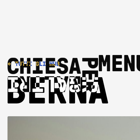
MEN
←
TUTTI GLI HUB
BERNA