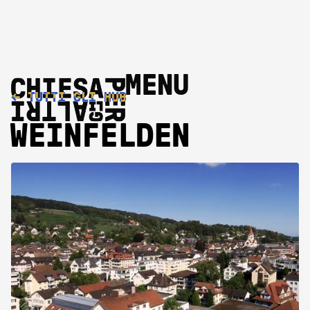
MENU
←
TUTTI GLI HUB
WEINFELDEN