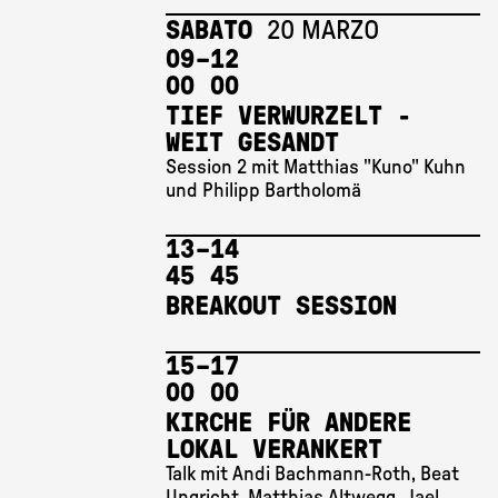
SABATO
20 MARZO
09 
–
12 
00
00
TIEF VERWURZELT -
WEIT GESANDT
Session 2 mit Matthias "Kuno" Kuhn
und Philipp Bartholomä
13 
–
14 
45
45
BREAKOUT SESSION
15 
–
17 
00
00
KIRCHE FÜR ANDERE
LOKAL VERANKERT
Talk mit Andi Bachmann-Roth, Beat
Ungricht, Matthias Altwegg, Jael