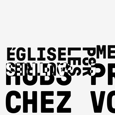
M
HUBS P
CHEZ V