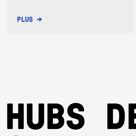
→
PLUS
HUBS D